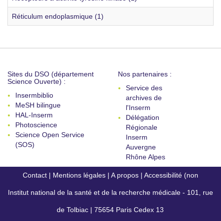
Réticulum endoplasmique (1)
Sites du DSO (département
Nos partenaires :
Science Ouverte) :
Service des
Insermbiblio
archives de
MeSH bilingue
l'Inserm
HAL-Inserm
Délégation
Photoscience
Régionale
Science Open Service
Inserm
(SOS)
Auvergne
Rhône Alpes
Contact
|
Mentions légales
|
A propos
|
Accessibilité (non
Institut national de la santé et de la recherche médicale - 101, rue
conforme)
de Tolbiac | 75654 Paris Cedex 13