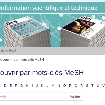
xique iPubli
écouvrir par mots-clés MeSH
ouvrir par mots-clés MeSH
C
D
E
F
G
H
I
J
K
L
M
N
O
P
Q
R
S
T
U
V
Valider