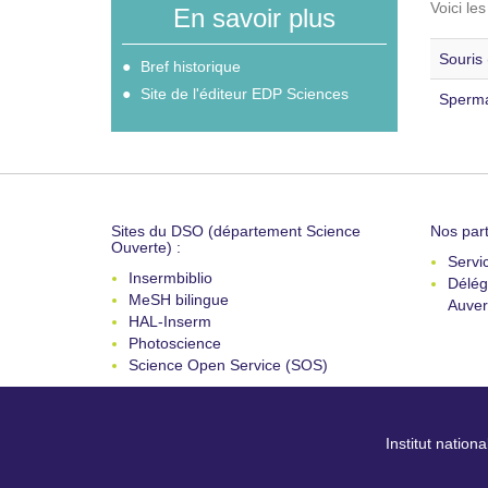
Voici le
En savoir plus
Souris 
Bref historique
Site de l'éditeur EDP Sciences
Sperma
Sites du DSO (département Science
Nos part
Ouverte) :
Servi
Insermbiblio
Délég
MeSH bilingue
Auver
HAL-Inserm
Photoscience
Science Open Service (SOS)
Institut nation