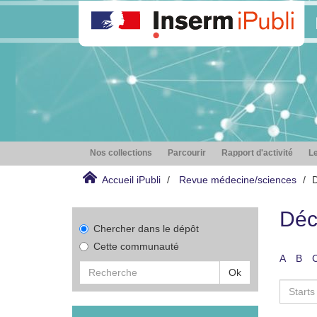
Nos collections
Parcourir
Rapport d'activité
Le
Accueil iPubli
Revue médecine/sciences
D
Déc
Chercher dans le dépôt
Cette communauté
A
B
Ok