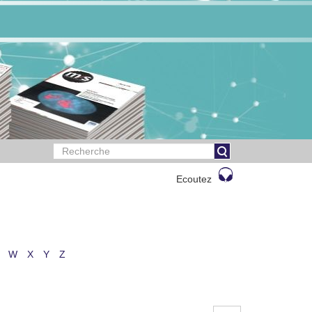
Ecoutez
W
X
Y
Z