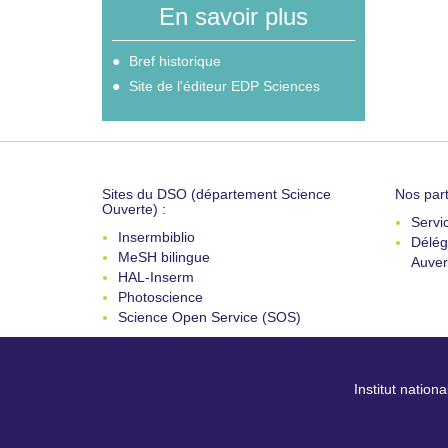
En savoir plus
Bref historique
Site de l'éditeur EDP Sciences
Sites du DSO (département Science
Nos part
Ouverte) :
Servi
Insermbiblio
Délég
MeSH bilingue
Auver
HAL-Inserm
Photoscience
Science Open Service (SOS)
Institut nation