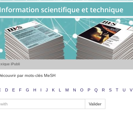
xique iPubli
écouvrir par mots-clés MeSH
C
D
E
F
G
H
I
J
K
L
M
N
O
P
Q
R
S
T
U
V
Valider