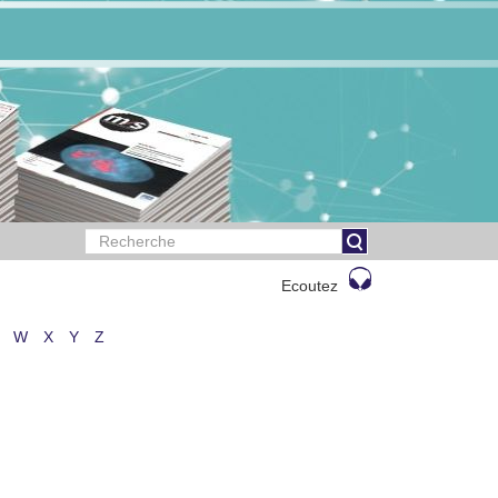
Ecoutez
W
X
Y
Z