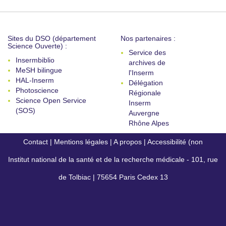
Sites du DSO (département
Nos partenaires :
Science Ouverte) :
Service des
Insermbiblio
archives de
MeSH bilingue
l'Inserm
HAL-Inserm
Délégation
Photoscience
Régionale
Science Open Service
Inserm
(SOS)
Auvergne
Rhône Alpes
Contact
|
Mentions légales
|
A propos
|
Accessibilité (non
Institut national de la santé et de la recherche médicale - 101, rue
conforme)
de Tolbiac | 75654 Paris Cedex 13