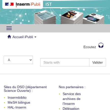
Toggle
navigation
Accueil iPubli
Ecoutez
Valider
Sites du DSO (département
Nos partenaires :
Science Ouverte) :
Service des
Insermbiblio
archives de
MeSH bilingue
l'Inserm
HAL-Inserm
Délégation