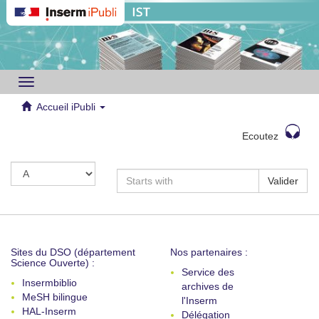
Toggle
navigation
Accueil iPubli
Ecoutez
Valider
Sites du DSO (département
Nos partenaires :
Science Ouverte) :
Service des
Insermbiblio
archives de
MeSH bilingue
l'Inserm
HAL-Inserm
Délégation