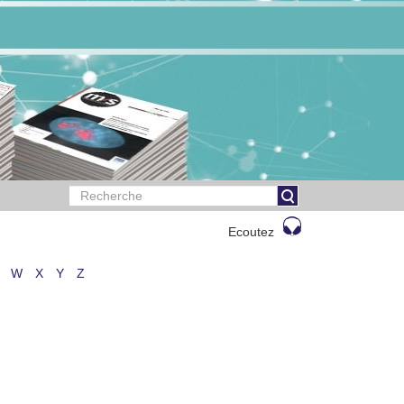
Ecoutez
W
X
Y
Z