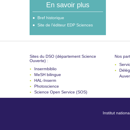
En savoir plus
Bref historique
Site de l'éditeur EDP Sciences
Sites du DSO (département Science
Nos part
Ouverte) :
Servi
Insermbiblio
Délég
MeSH bilingue
Auver
HAL-Inserm
Photoscience
Science Open Service (SOS)
Institut nation