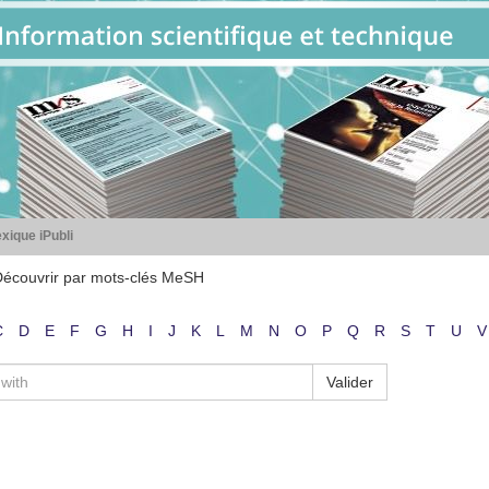
xique iPubli
écouvrir par mots-clés MeSH
C
D
E
F
G
H
I
J
K
L
M
N
O
P
Q
R
S
T
U
V
Valider