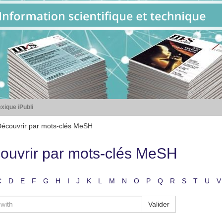
xique iPubli
écouvrir par mots-clés MeSH
ouvrir par mots-clés MeSH
C
D
E
F
G
H
I
J
K
L
M
N
O
P
Q
R
S
T
U
V
Valider