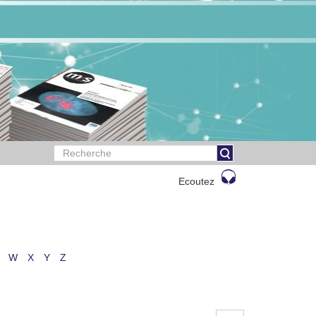
Ecoutez
W
X
Y
Z