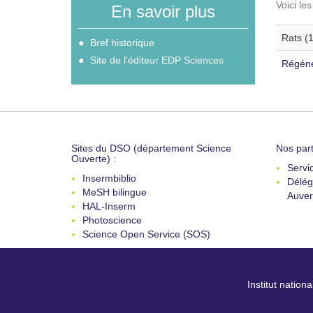
Voici le
En savoir plus
Rats (1
Bref historique
Site de l'éditeur EDP Sciences
Régéné
Sites du DSO (département Science
Nos part
Ouverte) :
Servi
Insermbiblio
Délég
MeSH bilingue
Auver
HAL-Inserm
Photoscience
Science Open Service (SOS)
Institut nation