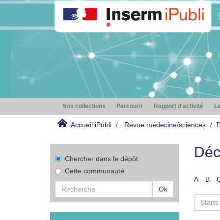
Nos collections
Parcourir
Rapport d'activité
Le
Accueil iPubli
Revue médecine/sciences
D
Déc
Chercher dans le dépôt
Cette communauté
A
B
Ok