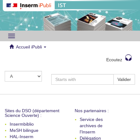
Toggle
navigation
Accueil iPubli
Ecoutez
Valider
Sites du DSO (département
Nos partenaires :
Science Ouverte) :
Service des
Insermbiblio
archives de
MeSH bilingue
l'Inserm
HAL-Inserm
Délégation