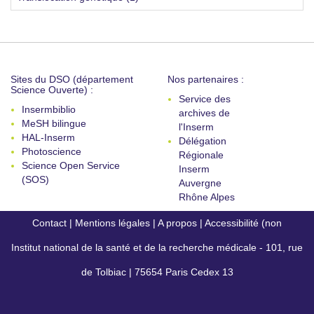
Sites du DSO (département
Nos partenaires :
Science Ouverte) :
Service des
Insermbiblio
archives de
MeSH bilingue
l'Inserm
HAL-Inserm
Délégation
Photoscience
Régionale
Science Open Service
Inserm
(SOS)
Auvergne
Rhône Alpes
Contact
|
Mentions légales
|
A propos
|
Accessibilité (non
Institut national de la santé et de la recherche médicale - 101, rue
conforme)
de Tolbiac | 75654 Paris Cedex 13