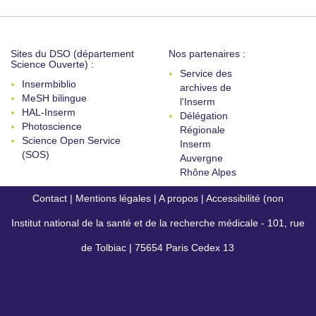
Sites du DSO (département
Nos partenaires :
Science Ouverte) :
Service des
Insermbiblio
archives de
MeSH bilingue
l'Inserm
HAL-Inserm
Délégation
Photoscience
Régionale
Science Open Service
Inserm
(SOS)
Auvergne
Rhône Alpes
Contact
|
Mentions légales
|
A propos
|
Accessibilité (non
Institut national de la santé et de la recherche médicale - 101, rue
conforme)
de Tolbiac | 75654 Paris Cedex 13