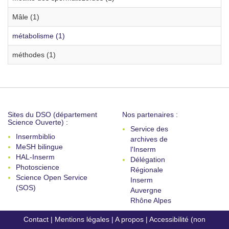
Mâle (1)
métabolisme (1)
méthodes (1)
Sites du DSO (département
Nos partenaires :
Science Ouverte) :
Service des
Insermbiblio
archives de
MeSH bilingue
l'Inserm
HAL-Inserm
Délégation
Photoscience
Régionale
Science Open Service
Inserm
(SOS)
Auvergne
Rhône Alpes
Contact
|
Mentions légales
|
A propos
|
Accessibilité (non