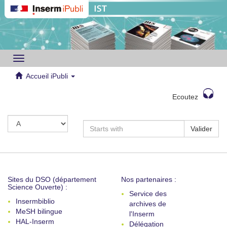
Toggle
navigation
Accueil iPubli
Ecoutez
Valider
Sites du DSO (département
Nos partenaires :
Science Ouverte) :
Service des
Insermbiblio
archives de
MeSH bilingue
l'Inserm
HAL-Inserm
Délégation