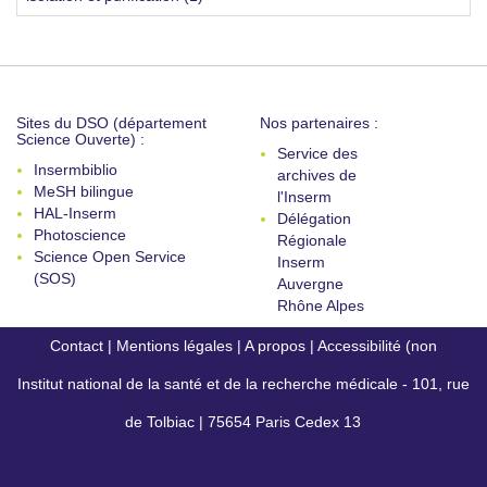
Sites du DSO (département
Nos partenaires :
Science Ouverte) :
Service des
Insermbiblio
archives de
MeSH bilingue
l'Inserm
HAL-Inserm
Délégation
Photoscience
Régionale
Science Open Service
Inserm
(SOS)
Auvergne
Rhône Alpes
Contact
|
Mentions légales
|
A propos
|
Accessibilité (non
Institut national de la santé et de la recherche médicale - 101, rue
conforme)
de Tolbiac | 75654 Paris Cedex 13