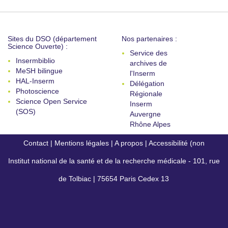
Sites du DSO (département
Nos partenaires :
Science Ouverte) :
Service des
Insermbiblio
archives de
MeSH bilingue
l'Inserm
HAL-Inserm
Délégation
Photoscience
Régionale
Science Open Service
Inserm
(SOS)
Auvergne
Rhône Alpes
Contact
|
Mentions légales
|
A propos
|
Accessibilité (non
Institut national de la santé et de la recherche médicale - 101, rue
conforme)
de Tolbiac | 75654 Paris Cedex 13