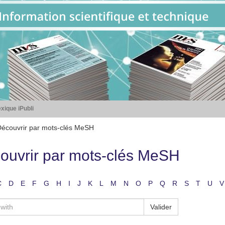
xique iPubli
écouvrir par mots-clés MeSH
ouvrir par mots-clés MeSH
C
D
E
F
G
H
I
J
K
L
M
N
O
P
Q
R
S
T
U
V
Valider