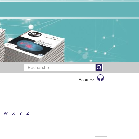
Ecoutez
W
X
Y
Z