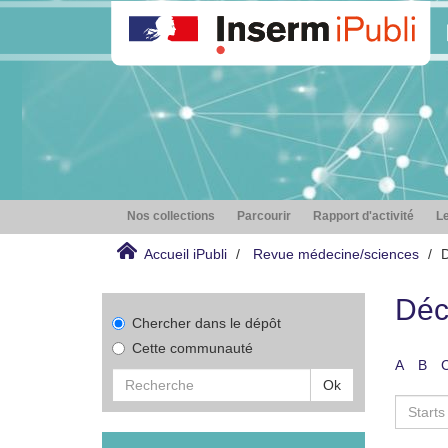
Nos collections
Parcourir
Rapport d'activité
Le
Accueil iPubli
Revue médecine/sciences
D
Déc
Chercher dans le dépôt
Cette communauté
A
B
Ok