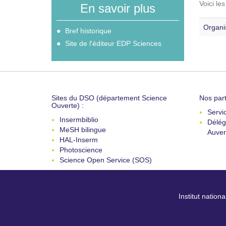
Voici le
En savoir plus
Organi
Bref historique
Site de l'éditeur EDP Sciences
Sites du DSO (département Science
Nos part
Ouverte) :
Servi
Insermbiblio
Délég
MeSH bilingue
Auver
HAL-Inserm
Photoscience
Science Open Service (SOS)
Institut nation