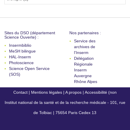
Sites du DSO (département
Nos partenaires :
Science Ouverte) :
Service des
Insermbiblio
archives de
MeSH bilingue
l'Inserm
HAL-Inserm
Délégation
Photoscience
Régionale
Science Open Service
Inserm
(SOS)
Auvergne
Rhône Alpes
Contact
|
Mentions légales
|
A propos
|
Accessibilité (non
Institut national de la santé et de la recherche médicale - 101, rue
conforme)
de Tolbiac | 75654 Paris Cedex 13