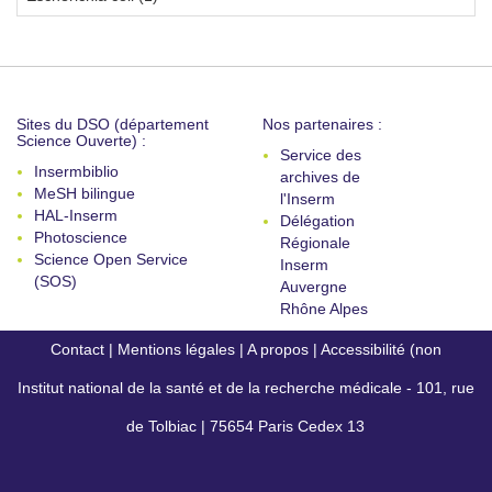
Sites du DSO (département
Nos partenaires :
Science Ouverte) :
Service des
Insermbiblio
archives de
MeSH bilingue
l'Inserm
HAL-Inserm
Délégation
Photoscience
Régionale
Science Open Service
Inserm
(SOS)
Auvergne
Rhône Alpes
Contact
|
Mentions légales
|
A propos
|
Accessibilité (non
Institut national de la santé et de la recherche médicale - 101, rue
conforme)
de Tolbiac | 75654 Paris Cedex 13