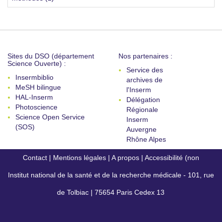
Sites du DSO (département
Nos partenaires :
Science Ouverte) :
Service des
Insermbiblio
archives de
MeSH bilingue
l'Inserm
HAL-Inserm
Délégation
Photoscience
Régionale
Science Open Service
Inserm
(SOS)
Auvergne
Rhône Alpes
Contact
|
Mentions légales
|
A propos
|
Accessibilité (non
Institut national de la santé et de la recherche médicale - 101, rue
conforme)
de Tolbiac | 75654 Paris Cedex 13