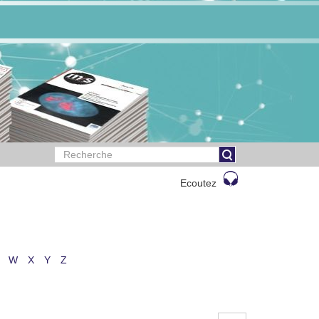
Ecoutez
W
X
Y
Z