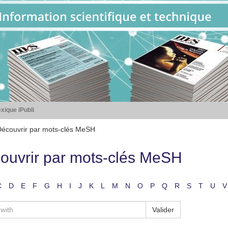
xique iPubli
écouvrir par mots-clés MeSH
ouvrir par mots-clés MeSH
C
D
E
F
G
H
I
J
K
L
M
N
O
P
Q
R
S
T
U
V
Valider