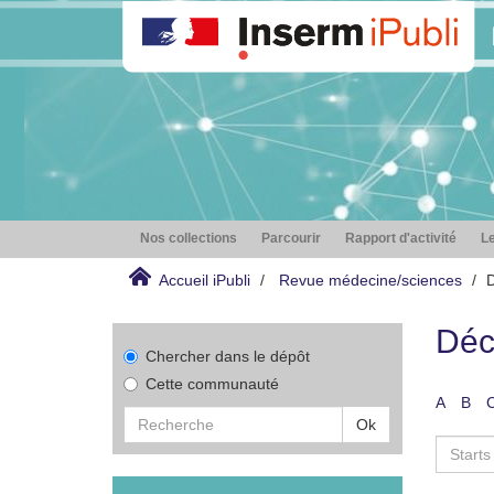
Nos collections
Parcourir
Rapport d'activité
Le
Accueil iPubli
Revue médecine/sciences
D
Déc
Chercher dans le dépôt
Cette communauté
A
B
Ok