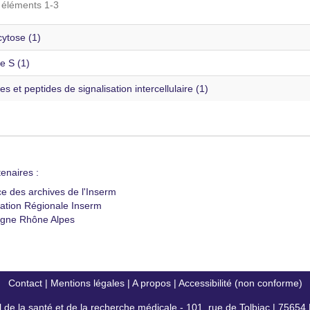
s éléments 1-3
ytose (1)
e S (1)
es et peptides de signalisation intercellulaire (1)
enaires :
ce des archives de l'Inserm
ation Régionale Inserm
gne Rhône Alpes
Contact
|
Mentions légales
|
A propos
|
Accessibilité (non conforme)
al de la santé et de la recherche médicale - 101, rue de Tolbiac | 7565