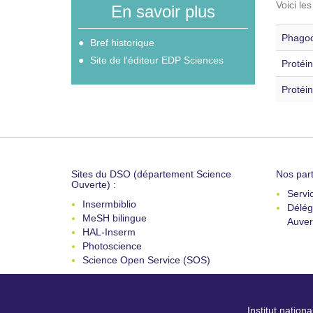
Voici le
En savoir plus
Phagoc
Bref historique
Site de l'éditeur EDP Sciences
Protéin
Protéin
Sites du DSO (département Science
Nos part
Ouverte) :
Servi
Insermbiblio
Délég
MeSH bilingue
Auver
HAL-Inserm
Photoscience
Science Open Service (SOS)
Institut nation