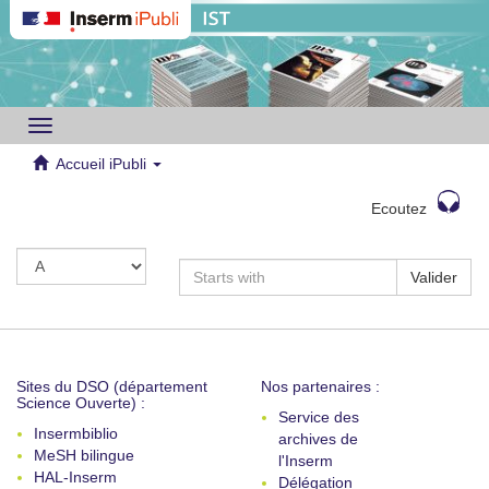
Toggle
navigation
Accueil iPubli
Ecoutez
Valider
Sites du DSO (département
Nos partenaires :
Science Ouverte) :
Service des
Insermbiblio
archives de
MeSH bilingue
l'Inserm
HAL-Inserm
Délégation