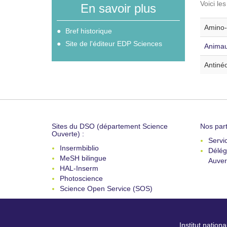
Voici le
En savoir plus
Amino-a
Bref historique
Site de l'éditeur EDP Sciences
Animau
Antinéo
Sites du DSO (département Science
Nos part
Ouverte) :
Servi
Insermbiblio
Délég
MeSH bilingue
Auver
HAL-Inserm
Photoscience
Science Open Service (SOS)
Institut nation