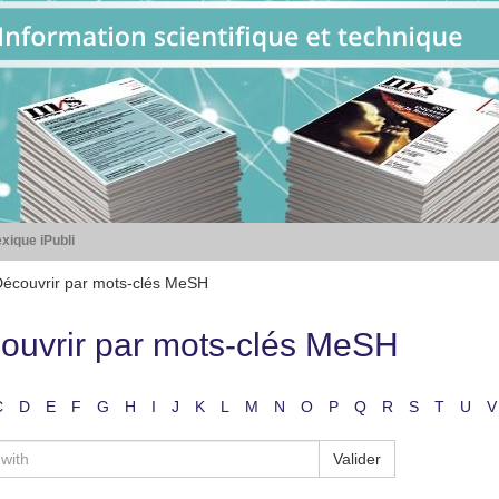
xique iPubli
écouvrir par mots-clés MeSH
ouvrir par mots-clés MeSH
C
D
E
F
G
H
I
J
K
L
M
N
O
P
Q
R
S
T
U
V
Valider