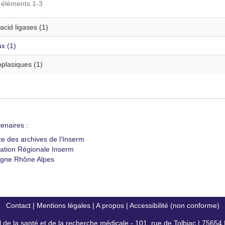
s éléments 1-3
cid ligases (1)
x (1)
plasiques (1)
enaires :
ce des archives de l'Inserm
ation Régionale Inserm
gne Rhône Alpes
Contact
|
Mentions légales
|
A propos
|
Accessibilité (non conforme)
al de la santé et de la recherche médicale - 101, rue de Tolbiac | 7565