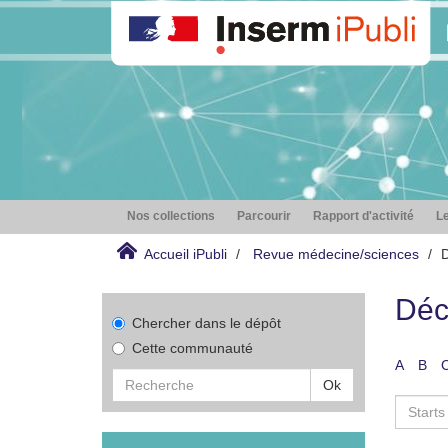
Nos collections
Parcourir
Rapport d'activité
Le
Accueil iPubli
Revue médecine/sciences
D
Déc
Chercher dans le dépôt
Cette communauté
A
B
Ok