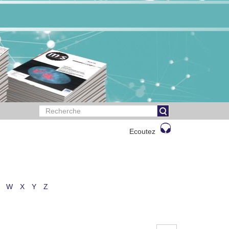
Ecoutez
W
X
Y
Z