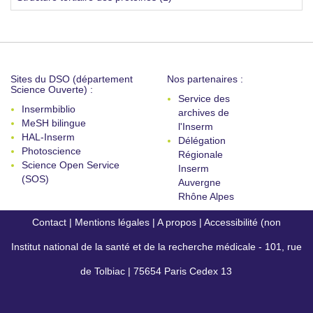
Sites du DSO (département
Nos partenaires :
Science Ouverte) :
Service des
Insermbiblio
archives de
MeSH bilingue
l'Inserm
HAL-Inserm
Délégation
Photoscience
Régionale
Science Open Service
Inserm
(SOS)
Auvergne
Rhône Alpes
Contact
|
Mentions légales
|
A propos
|
Accessibilité (non
Institut national de la santé et de la recherche médicale - 101, rue
conforme)
de Tolbiac | 75654 Paris Cedex 13