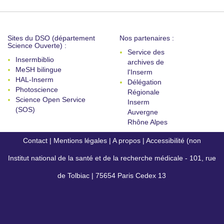
Sites du DSO (département
Nos partenaires :
Science Ouverte) :
Service des
Insermbiblio
archives de
MeSH bilingue
l'Inserm
HAL-Inserm
Délégation
Photoscience
Régionale
Science Open Service
Inserm
(SOS)
Auvergne
Rhône Alpes
Contact
|
Mentions légales
|
A propos
|
Accessibilité (non
Institut national de la santé et de la recherche médicale - 101, rue
conforme)
de Tolbiac | 75654 Paris Cedex 13