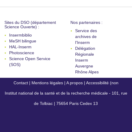
Sites du DSO (département
Nos partenaires :
Science Ouverte) :
Service des
Insermbiblio
archives de
MeSH bilingue
l'Inserm
HAL-Inserm
Délégation
Photoscience
Régionale
Science Open Service
Inserm
(SOS)
Auvergne
Rhône Alpes
Contact
|
Mentions légales
|
A propos
|
Accessibilité (non
Institut national de la santé et de la recherche médicale - 101, rue
conforme)
de Tolbiac | 75654 Paris Cedex 13