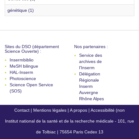
génétique (1)
Sites du DSO (département
Nos partenaires :
Science Ouverte) :
Service des
Insermbiblio
archives de
MeSH bilingue
l'Inserm
HAL-Inserm
Délégation
Photoscience
Régionale
Science Open Service
Inserm
(SOS)
Auvergne
Rhône Alpes
Contact
|
Mentions légales
|
A propos
|
Accessibilité (non
Institut national de la santé et de la recherche médicale - 101, rue
conforme)
de Tolbiac | 75654 Paris Cedex 13