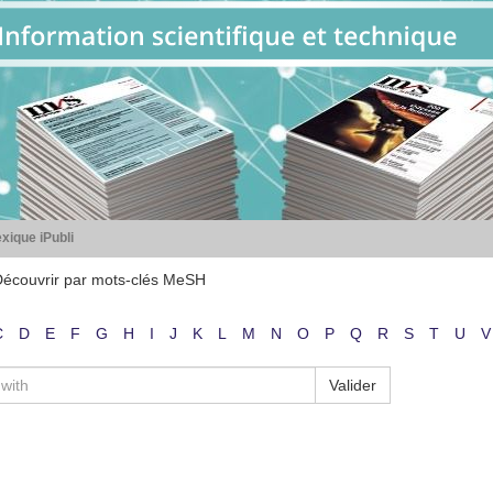
xique iPubli
écouvrir par mots-clés MeSH
C
D
E
F
G
H
I
J
K
L
M
N
O
P
Q
R
S
T
U
V
Valider