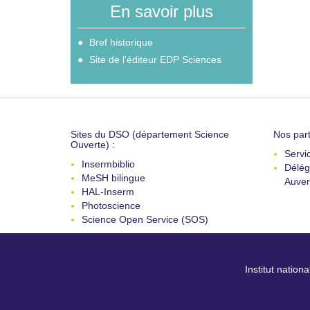
En savoir plus
Bref historique
Site de l'éditeur EDP Sciences
Sites du DSO (département Science
Nos part
Ouverte) :
Servi
Insermbiblio
Délég
MeSH bilingue
Auver
HAL-Inserm
Photoscience
Science Open Service (SOS)
Institut nation