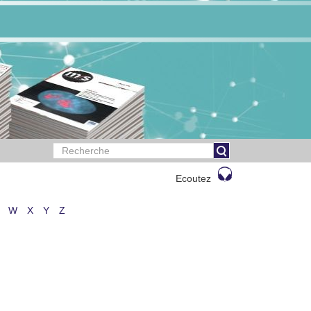
Ecoutez
W
X
Y
Z