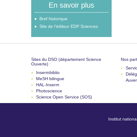
En savoir plus
Bref historique
Site de l'éditeur EDP Sciences
Sites du DSO (département Science
Nos part
Ouverte) :
Servi
Insermbiblio
Délég
MeSH bilingue
Auver
HAL-Inserm
Photoscience
Science Open Service (SOS)
Institut nation