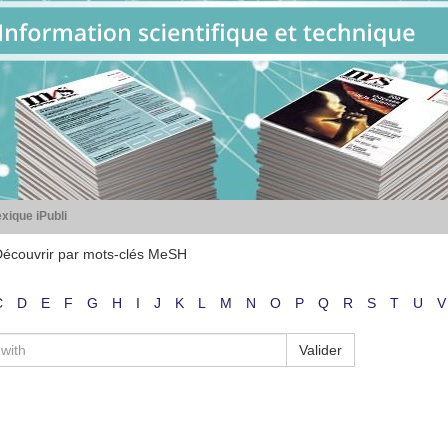
xique iPubli
écouvrir par mots-clés MeSH
C
D
E
F
G
H
I
J
K
L
M
N
O
P
Q
R
S
T
U
V
Valider