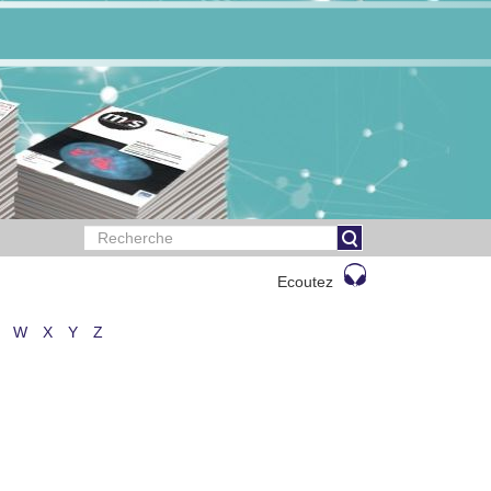
Ecoutez
W
X
Y
Z