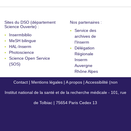
Sites du DSO (département
Nos partenaires :
Science Ouverte) :
Service des
Insermbiblio
archives de
MeSH bilingue
l'Inserm
HAL-Inserm
Délégation
Photoscience
Régionale
Science Open Service
Inserm
(SOS)
Auvergne
Rhône Alpes
Contact
|
Mentions légales
|
A propos
|
Accessibilité (non
Institut national de la santé et de la recherche médicale - 101, rue
conforme)
de Tolbiac | 75654 Paris Cedex 13