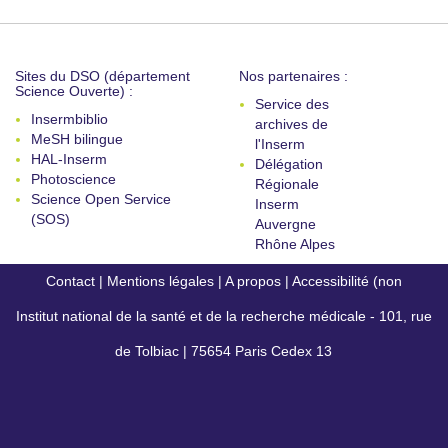
Sites du DSO (département
Nos partenaires :
Science Ouverte) :
Service des
Insermbiblio
archives de
MeSH bilingue
l'Inserm
HAL-Inserm
Délégation
Photoscience
Régionale
Science Open Service
Inserm
(SOS)
Auvergne
Rhône Alpes
Contact
|
Mentions légales
|
A propos
|
Accessibilité (non
Institut national de la santé et de la recherche médicale - 101, rue
conforme)
de Tolbiac | 75654 Paris Cedex 13