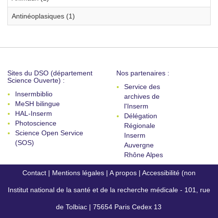
Antinéoplasiques (1)
Sites du DSO (département
Nos partenaires :
Science Ouverte) :
Service des
Insermbiblio
archives de
MeSH bilingue
l'Inserm
HAL-Inserm
Délégation
Photoscience
Régionale
Science Open Service
Inserm
(SOS)
Auvergne
Rhône Alpes
Contact
|
Mentions légales
|
A propos
|
Accessibilité (non
Institut national de la santé et de la recherche médicale - 101, rue
conforme)
de Tolbiac | 75654 Paris Cedex 13