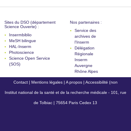
Sites du DSO (département
Nos partenaires :
Science Ouverte) :
Service des
Insermbiblio
archives de
MeSH bilingue
l'Inserm
HAL-Inserm
Délégation
Photoscience
Régionale
Science Open Service
Inserm
(SOS)
Auvergne
Rhône Alpes
Contact
|
Mentions légales
|
A propos
|
Accessibilité (non
Institut national de la santé et de la recherche médicale - 101, rue
conforme)
de Tolbiac | 75654 Paris Cedex 13