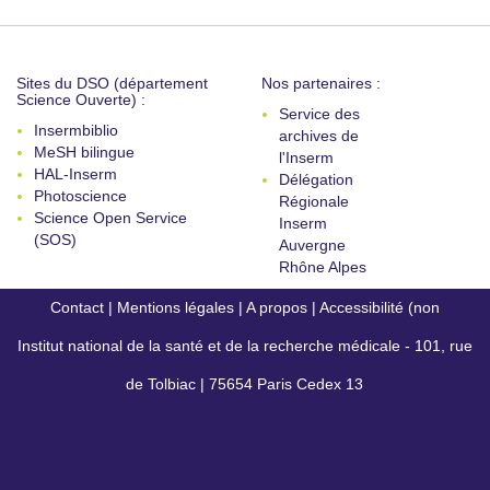
Sites du DSO (département
Nos partenaires :
Science Ouverte) :
Service des
Insermbiblio
archives de
MeSH bilingue
l'Inserm
HAL-Inserm
Délégation
Photoscience
Régionale
Science Open Service
Inserm
(SOS)
Auvergne
Rhône Alpes
Contact
|
Mentions légales
|
A propos
|
Accessibilité (non
Institut national de la santé et de la recherche médicale - 101, rue
conforme)
de Tolbiac | 75654 Paris Cedex 13