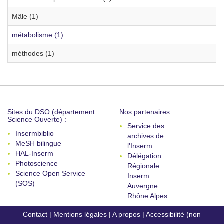
Mâle (1)
métabolisme (1)
méthodes (1)
Sites du DSO (département
Nos partenaires :
Science Ouverte) :
Service des
Insermbiblio
archives de
MeSH bilingue
l'Inserm
HAL-Inserm
Délégation
Photoscience
Régionale
Science Open Service
Inserm
(SOS)
Auvergne
Rhône Alpes
Contact
|
Mentions légales
|
A propos
|
Accessibilité (non