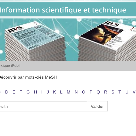
xique iPubli
écouvrir par mots-clés MeSH
C
D
E
F
G
H
I
J
K
L
M
N
O
P
Q
R
S
T
U
V
Valider