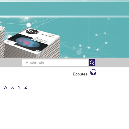
Ecoutez
W
X
Y
Z