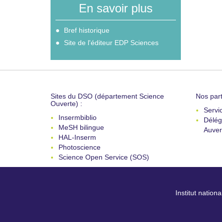
En savoir plus
Bref historique
Site de l'éditeur EDP Sciences
Sites du DSO (département Science
Nos part
Ouverte) :
Servi
Insermbiblio
Délég
MeSH bilingue
Auver
HAL-Inserm
Photoscience
Science Open Service (SOS)
Institut nation