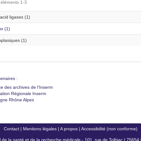
s éléments 1-3
cid ligases (1)
x (1)
plasiques (1)
enaires :
ce des archives de l'Inserm
ation Régionale Inserm
gne Rhône Alpes
Contact
|
Mentions légales
|
A propos
|
Accessibilité (non conforme)
al de la santé et de la recherche médicale - 101, rue de Tolbiac | 7565