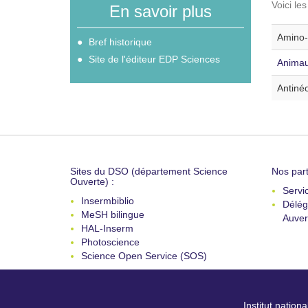
Voici le
En savoir plus
Amino-a
Bref historique
Site de l'éditeur EDP Sciences
Animau
Antinéo
Sites du DSO (département Science
Nos part
Ouverte) :
Servi
Insermbiblio
Délég
MeSH bilingue
Auver
HAL-Inserm
Photoscience
Science Open Service (SOS)
Institut nation