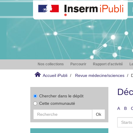
Nos collections
Parcourir
Rapport d'activité
Le
Accueil iPubli
Revue médecine/sciences
D
Déc
Chercher dans le dépôt
Cette communauté
A
B
Ok