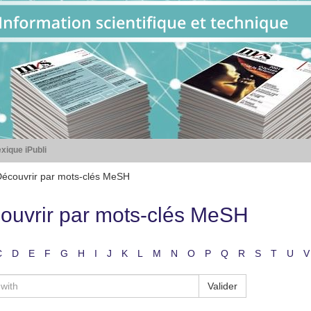
xique iPubli
écouvrir par mots-clés MeSH
ouvrir par mots-clés MeSH
C
D
E
F
G
H
I
J
K
L
M
N
O
P
Q
R
S
T
U
V
Valider