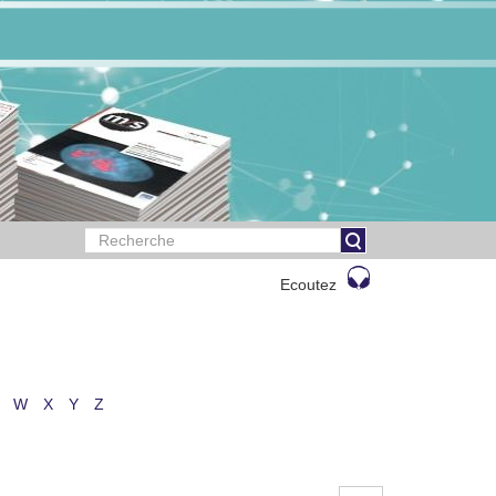
Ecoutez
W
X
Y
Z