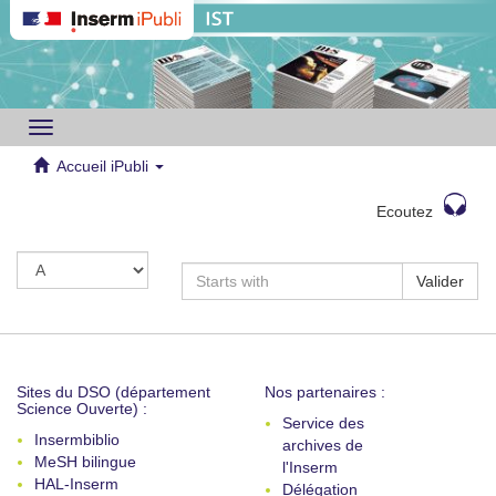
Toggle
navigation
Accueil iPubli
Ecoutez
Valider
Sites du DSO (département
Nos partenaires :
Science Ouverte) :
Service des
Insermbiblio
archives de
MeSH bilingue
l'Inserm
HAL-Inserm
Délégation