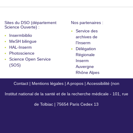
Sites du DSO (département
Nos partenaires :
Science Ouverte) :
Service des
Insermbiblio
archives de
MeSH bilingue
l'Inserm
HAL-Inserm
Délégation
Photoscience
Régionale
Science Open Service
Inserm
(SOS)
Auvergne
Rhône Alpes
Contact
|
Mentions légales
|
A propos
|
Accessibilité (non
Institut national de la santé et de la recherche médicale - 101, rue
conforme)
de Tolbiac | 75654 Paris Cedex 13