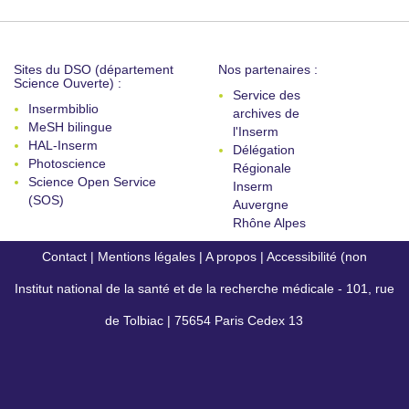
Sites du DSO (département
Nos partenaires :
Science Ouverte) :
Service des
Insermbiblio
archives de
MeSH bilingue
l'Inserm
HAL-Inserm
Délégation
Photoscience
Régionale
Science Open Service
Inserm
(SOS)
Auvergne
Rhône Alpes
Contact
|
Mentions légales
|
A propos
|
Accessibilité (non
Institut national de la santé et de la recherche médicale - 101, rue
conforme)
de Tolbiac | 75654 Paris Cedex 13