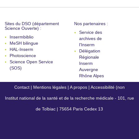
Sites du DSO (département
Nos partenaires :
Science Ouverte) :
Service des
Insermbiblio
archives de
MeSH bilingue
l'Inserm
HAL-Inserm
Délégation
Photoscience
Régionale
Science Open Service
Inserm
(SOS)
Auvergne
Rhône Alpes
Contact
|
Mentions légales
|
A propos
|
Accessibilité (non
Institut national de la santé et de la recherche médicale - 101, rue
conforme)
de Tolbiac | 75654 Paris Cedex 13