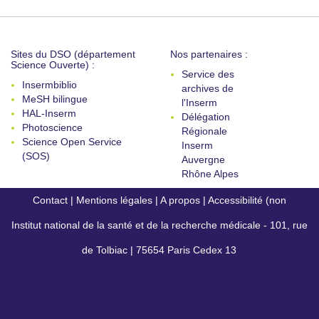
Sites du DSO (département
Nos partenaires :
Science Ouverte) :
Service des
Insermbiblio
archives de
MeSH bilingue
l'Inserm
HAL-Inserm
Délégation
Photoscience
Régionale
Science Open Service
Inserm
(SOS)
Auvergne
Rhône Alpes
Contact
|
Mentions légales
|
A propos
|
Accessibilité (non
Institut national de la santé et de la recherche médicale - 101, rue
conforme)
de Tolbiac | 75654 Paris Cedex 13