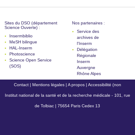
Sites du DSO (département
Nos partenaires :
Science Ouverte) :
Service des
Insermbiblio
archives de
MeSH bilingue
l'Inserm
HAL-Inserm
Délégation
Photoscience
Régionale
Science Open Service
Inserm
(SOS)
Auvergne
Rhône Alpes
Contact
|
Mentions légales
|
A propos
|
Accessibilité (non
Institut national de la santé et de la recherche médicale - 101, rue
conforme)
de Tolbiac | 75654 Paris Cedex 13