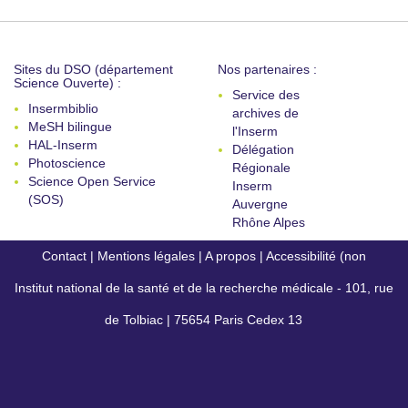
Sites du DSO (département
Nos partenaires :
Science Ouverte) :
Service des
Insermbiblio
archives de
MeSH bilingue
l'Inserm
HAL-Inserm
Délégation
Photoscience
Régionale
Science Open Service
Inserm
(SOS)
Auvergne
Rhône Alpes
Contact
|
Mentions légales
|
A propos
|
Accessibilité (non
Institut national de la santé et de la recherche médicale - 101, rue
conforme)
de Tolbiac | 75654 Paris Cedex 13