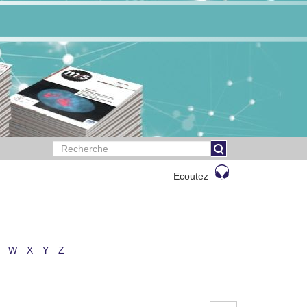
Ecoutez
W
X
Y
Z