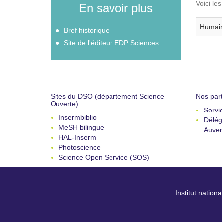
Voici le
En savoir plus
Humain
Bref historique
Site de l'éditeur EDP Sciences
Sites du DSO (département Science
Nos part
Ouverte) :
Servi
Insermbiblio
Délég
MeSH bilingue
Auver
HAL-Inserm
Photoscience
Science Open Service (SOS)
Institut nation