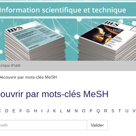
xique iPubli
écouvrir par mots-clés MeSH
ouvrir par mots-clés MeSH
C
D
E
F
G
H
I
J
K
L
M
N
O
P
Q
R
S
T
U
V
Valider