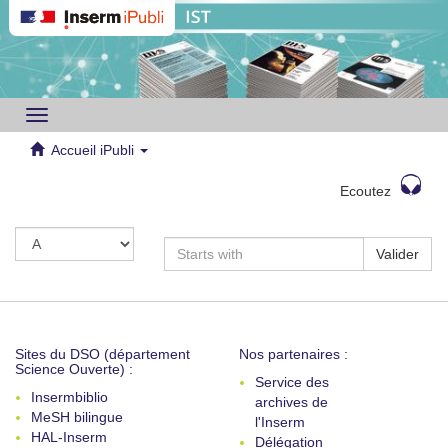
Toggle
navigation
Accueil iPubli
Ecoutez
Valider
Sites du DSO (département
Nos partenaires :
Science Ouverte) :
Service des
Insermbiblio
archives de
MeSH bilingue
l'Inserm
HAL-Inserm
Délégation