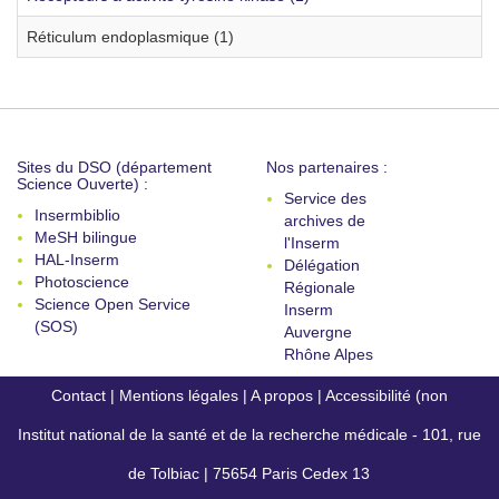
Réticulum endoplasmique (1)
Sites du DSO (département
Nos partenaires :
Science Ouverte) :
Service des
Insermbiblio
archives de
MeSH bilingue
l'Inserm
HAL-Inserm
Délégation
Photoscience
Régionale
Science Open Service
Inserm
(SOS)
Auvergne
Rhône Alpes
Contact
|
Mentions légales
|
A propos
|
Accessibilité (non
Institut national de la santé et de la recherche médicale - 101, rue
conforme)
de Tolbiac | 75654 Paris Cedex 13