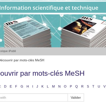
xique iPubli
écouvrir par mots-clés MeSH
ouvrir par mots-clés MeSH
C
D
E
F
G
H
I
J
K
L
M
N
O
P
Q
R
S
T
U
V
Valider