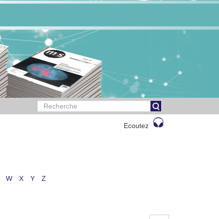
Ecoutez
W
X
Y
Z