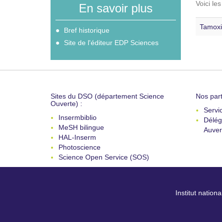
Voici le
En savoir plus
Tamoxi
Bref historique
Site de l'éditeur EDP Sciences
Sites du DSO (département Science
Nos part
Ouverte) :
Servi
Insermbiblio
Délég
MeSH bilingue
Auver
HAL-Inserm
Photoscience
Science Open Service (SOS)
Institut nation