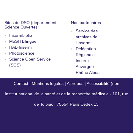
Sites du DSO (département
Nos partenaires :
Science Ouverte) :
Service des
Insermbiblio
archives de
MeSH bilingue
l'Inserm
HAL-Inserm
Délégation
Photoscience
Régionale
Science Open Service
Inserm
(SOS)
Auvergne
Rhône Alpes
Contact
|
Mentions légales
|
A propos
|
Accessibilité (non
Institut national de la santé et de la recherche médicale - 101, rue
conforme)
de Tolbiac | 75654 Paris Cedex 13