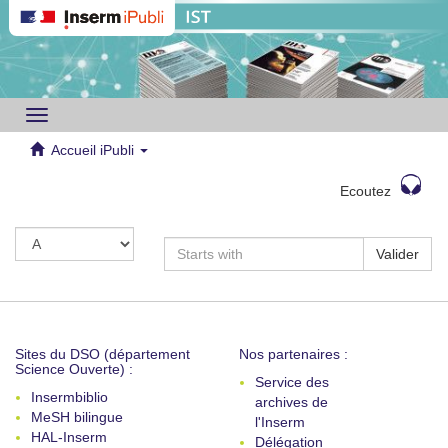
Toggle
navigation
Accueil iPubli
Ecoutez
Valider
Sites du DSO (département
Nos partenaires :
Science Ouverte) :
Service des
Insermbiblio
archives de
MeSH bilingue
l'Inserm
HAL-Inserm
Délégation