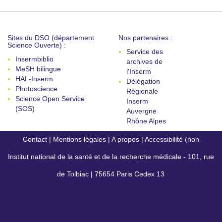
Sites du DSO (département
Nos partenaires :
Science Ouverte) :
Service des
Insermbiblio
archives de
MeSH bilingue
l'Inserm
HAL-Inserm
Délégation
Photoscience
Régionale
Science Open Service
Inserm
(SOS)
Auvergne
Rhône Alpes
Contact
|
Mentions légales
|
A propos
|
Accessibilité (non
Institut national de la santé et de la recherche médicale - 101, rue
conforme)
de Tolbiac | 75654 Paris Cedex 13